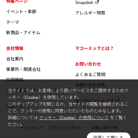
特集ページ
Snapdish
イベント・季節
アレルギー物質
テーマ
新商品・アイテム
会社情報
マコーミックとは？
会社案内
お問い合わせ
事業所・関連会社
よくあるご質問
採用情報
お問い合わせ先
ユウキ食品グループのCSR
当サイトでは、お客様により良いサービスをご提供するためク
ッキー（Cookie）を使用しています。
オンラインショップ
このポップアップを閉じるか、当サイトの閲覧を継続されるこ
ニュース
とで、クッキーの使用に同意いただいたものとみなします。
詳細については
クッキー（Cookie）の使用について
をご覧く
ださい。
サイトマップ
プライバシーポリシー
お問い合わせ先
同意して閉じる