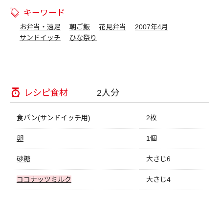
キーワード
お弁当・遠足
朝ご飯
花見弁当
2007年4月
サンドイッチ
ひな祭り
レシピ食材
2人分
食パン(サンドイッチ用)
2枚
卵
1個
砂糖
大さじ6
ココナッツミルク
大さじ4