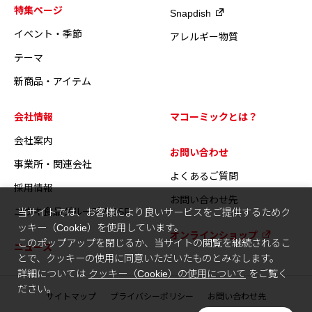
特集ページ
Snapdish
イベント・季節
アレルギー物質
テーマ
新商品・アイテム
会社情報
マコーミックとは？
会社案内
お問い合わせ
事業所・関連会社
よくあるご質問
採用情報
お問い合わせ先
ユウキ食品グループのCSR
当サイトでは、お客様により良いサービスをご提供するためク
ッキー（Cookie）を使用しています。
オンラインショップ
このポップアップを閉じるか、当サイトの閲覧を継続されるこ
ニュース
とで、クッキーの使用に同意いただいたものとみなします。
詳細については
クッキー（Cookie）の使用について
をご覧く
ださい。
サイトマップ
プライバシーポリシー
お問い合わせ先