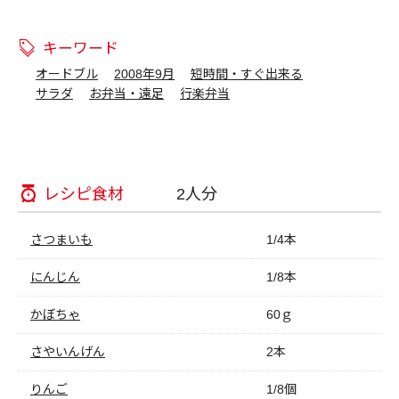
キーワード
オードブル
2008年9月
短時間・すぐ出来る
サラダ
お弁当・遠足
行楽弁当
レシピ食材
2人分
さつまいも
1/4本
にんじん
1/8本
かぼちゃ
60ｇ
さやいんげん
2本
りんご
1/8個