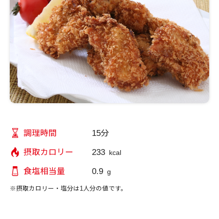
15分
調理時間
233
摂取カロリー
kcal
0.9
食塩相当量
g
※摂取カロリー・塩分は1人分の値です。