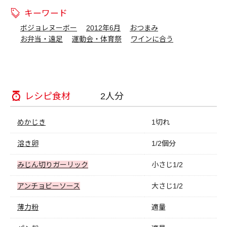
キーワード
ボジョレヌーボー
2012年6月
おつまみ
お弁当・遠足
運動会・体育祭
ワインに合う
レシピ食材
2人分
めかじき
1切れ
溶き卵
1/2個分
みじん切りガーリック
小さじ1/2
アンチョビーソース
大さじ1/2
薄力粉
適量