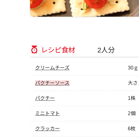
レシピ食材
2人分
クリームチーズ
30ｇ
パクチーソース
大さじ
パクチー
1株
ミニトマト
2個
クラッカー
6枚