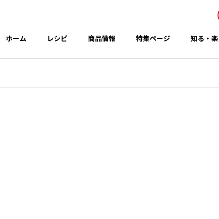
ホーム
レシピ
商品情報
特集ページ
知る・楽
事業所・関連会社
Office
アイテム
テーマ
グループのCSR
 秋の新商品
コウケンテツさんのレシピ