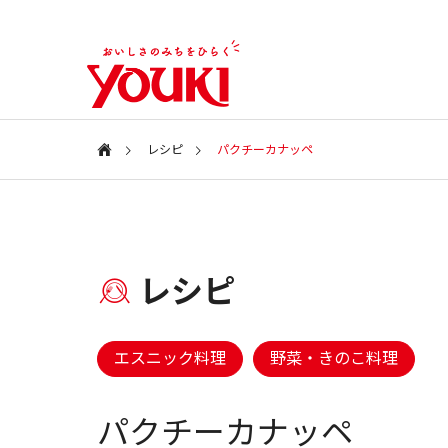
レシピ
パクチーカナッペ
会社案内
Information
特集ページ
レシピ
会社情報
SPECIAL
COMPANY
新商品・アイテム
新商品・
エスニック料理
野菜・きのこ料理
ユウキ食品
2026年 春の新商品
2025年
CSR
パクチーカナッペ