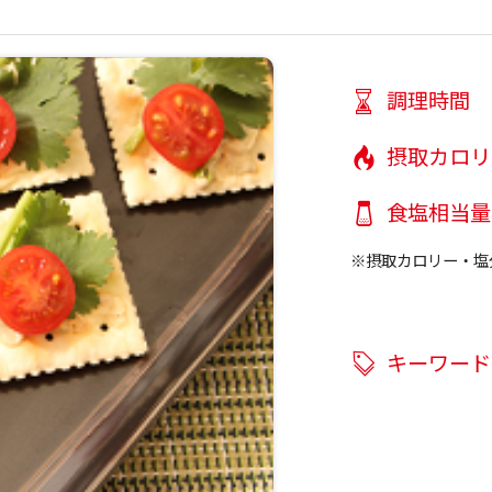
調理時間
摂取カロリ
食塩相当量
※摂取カロリー・塩
キーワード