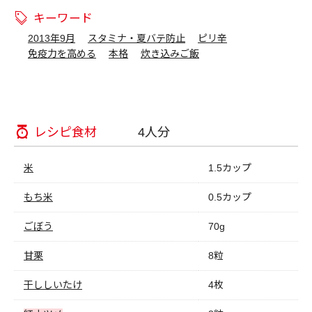
キーワード
2013年9月
スタミナ・夏バテ防止
ピリ辛
免疫力を高める
本格
炊き込みご飯
レシピ食材
4人分
米
1.5カップ
もち米
0.5カップ
ごぼう
70g
甘栗
8粒
干ししいたけ
4枚