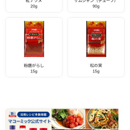
紅ナツメ
サムジャン（チューブ）
20g
90g
粉唐がらし
松の実
15g
15g