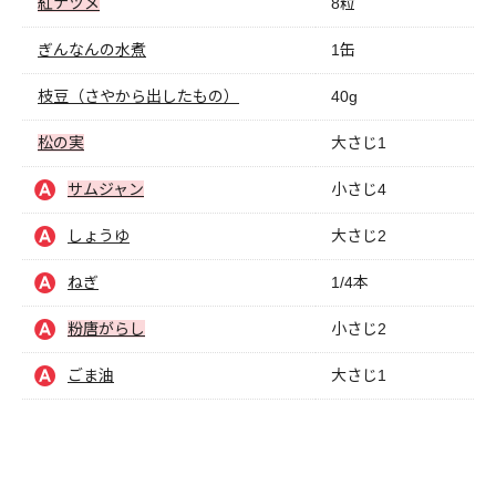
紅ナツメ
8粒
ぎんなんの水煮
1缶
枝豆（さやから出したもの）
40g
松の実
大さじ1
サムジャン
小さじ4
しょうゆ
大さじ2
ねぎ
1/4本
粉唐がらし
小さじ2
ごま油
大さじ1