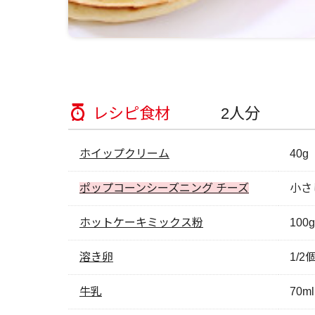
レシピ食材
2人分
ホイップクリーム
40g
ポップコーンシーズニング チーズ
小さじ
ホットケーキミックス粉
100g
溶き卵
1/2
牛乳
70ml