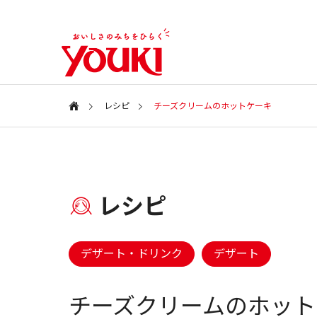
レシピ
チーズクリームのホットケーキ
会社案内
Information
特集ページ
レシピ
会社情報
SPECIAL
COMPANY
新商品・アイテム
新商品・
デザート・ドリンク
デザート
ユウキ食品
2026年 春の新商品
2025年
CSR
チーズクリームのホット