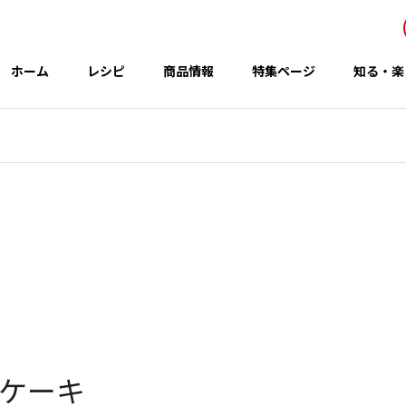
ホーム
レシピ
商品情報
特集ページ
知る・楽
事業所・関連会社
Office
アイテム
テーマ
グループのCSR
 秋の新商品
コウケンテツさんのレシピ
ケーキ